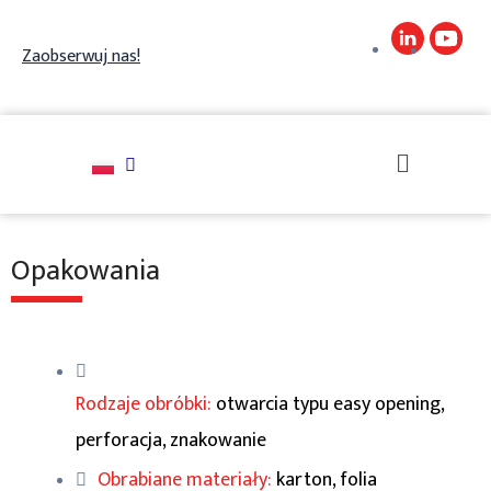
Skip
to
Zaobserwuj nas!
content
Szukaj
Opakowania
Rodzaje obróbki:
otwarcia typu easy opening,
perforacja, znakowanie
Obrabiane materiały:
karton, folia