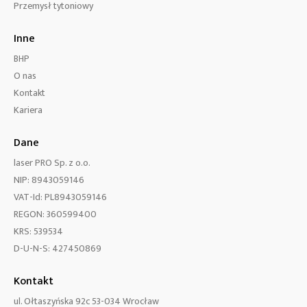
Przemysł tytoniowy
Inne
BHP
O nas
Kontakt
Kariera
Dane
laser PRO Sp. z o.o.
NIP: 8943059146
VAT-Id: PL8943059146
REGON: 360599400
KRS: 539534
D-U-N-S: 427450869
Kontakt
ul. Ołtaszyńska 92c 53-034 Wrocław