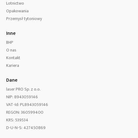
Lotnictwo
Opakowania
Przemysł tytoniowy
Inne
BHP
O nas
Kontakt
Kariera
Dane
laser PRO Sp. z o.o.
NIP: 8943059146
VAT-Id: PL8943059146
REGON: 360599400
KRS: 539534
D-U-N-S: 427450869