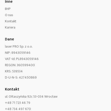
Inne
BHP
O nas
Kontakt
Kariera
Dane
laser PRO Sp. z o.o.
NIP: 8943059146
VAT-Id: PL8943059146
REGON: 360599400
KRS: 539534
D-U-N-S: 427450869
Kontakt
ul. Ołtaszyńska 92c 53-034 Wrocław
+48 71 723 46 79
+48 734 497 670