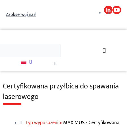
Skip
to
Zaobserwuj nas!
content
j
Szukaj
Close
this
search
box.
Certyfikowana przyłbica do spawania
laserowego
Typ wyposażenia:
MAXIMUS - Certyfikowana