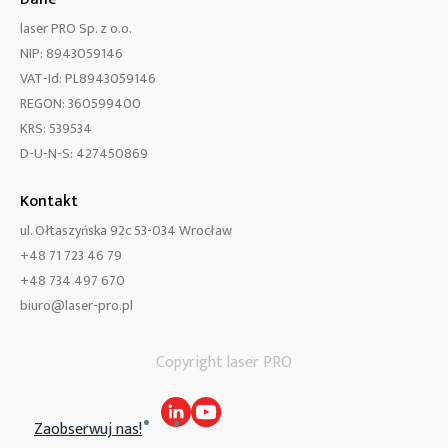
laser PRO Sp. z o.o.
NIP: 8943059146
VAT-Id: PL8943059146
REGON: 360599400
KRS: 539534
D-U-N-S: 427450869
Kontakt
ul. Ołtaszyńska 92c 53-034 Wrocław
+48 71 723 46 79
+48 734 497 670
biuro@laser-pro.pl
Copyright laser PRO
Zaobserwuj nas!