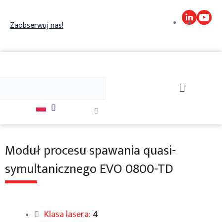
Skip
to
Zaobserwuj nas!
content
j
Szukaj
Close
this
search
box.
Moduł procesu spawania quasi-
symultanicznego EVO 0800-TD
Klasa lasera:
4