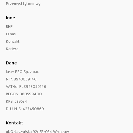
Przemysł tytoniowy
Inne
BHP
O nas
Kontakt
Kariera
Dane
laser PRO Sp. z o.o.
NIP: 8943059146
VAT-Id: PL8943059146
REGON: 360599400
KRS: 539534
D-U-N-S: 427450869
Kontakt
ul. Ołtaszyńska 92c 53-034 Wrocław