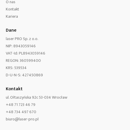
O nas
Kontakt
Kariera
Dane
laser PRO Sp. z o.o.
NIP: 8943059146
VAT-Id: PL8943059146
REGON: 360599400
KRS: 539534
D-U-N-S: 427450869
Kontakt
ul. Ołtaszyńska 92c 53-034 Wrocław
+48 71 723 46 79
+48 734 497 670
biuro@laser-pro.pl