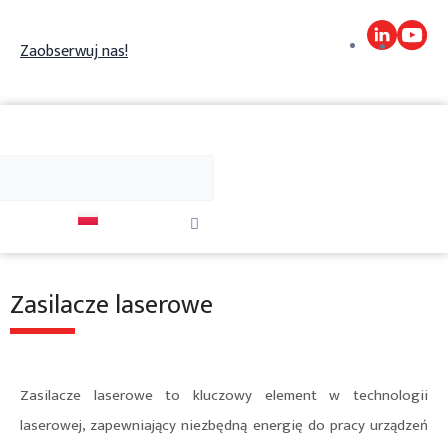
Skip
to
Zaobserwuj nas!
content
j
Szukaj
Close
this
search
box.
Zasilacze laserowe
Zasilacze laserowe to kluczowy element w technologii
laserowej, zapewniający niezbędną energię do pracy urządzeń