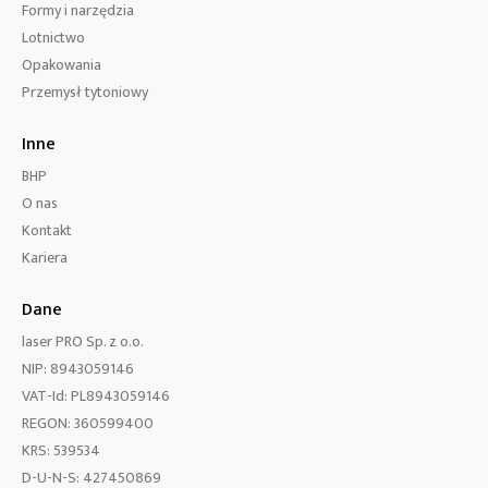
Formy i narzędzia
Lotnictwo
Opakowania
Przemysł tytoniowy
Inne
BHP
O nas
Kontakt
Kariera
Dane
laser PRO Sp. z o.o.
NIP: 8943059146
VAT-Id: PL8943059146
REGON: 360599400
KRS: 539534
D-U-N-S: 427450869