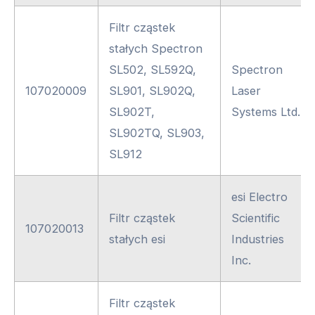
Filtr cząstek
stałych Spectron
SL502, SL592Q,
Spectron
107020009
SL901, SL902Q,
Laser
SL902T,
Systems Ltd.
SL902TQ, SL903,
SL912
esi Electro
Filtr cząstek
Scientific
107020013
stałych esi
Industries
Inc.
Filtr cząstek