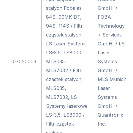
stałych Fobalas
GmbH /
84S, 90MK-DT,
FOBA
94S, 114S / Filtr
Technology
cząstek stałych
+ Services
LS Laser Systems
GmbH / LS
LS-3.5, LS8000,
Laser
107020003
MLS035.
Systems
MLS7032 / Filtr
GmbH /
cząstek stałych
MLS Munich
MLS035,
Laser
MLS7032, LS
Systems
Systemy laserowe
GmbH /
LS-3.5, LS8000 /
Quantronix
Filtr cząstek
Inc.
stałych