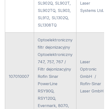
SL902Q, SL902T,
Laser
SL902TQ, SL903,
Systems Ltd.
SL912, SL1302Q,
SL1308TQ
Optoelektroniczny
filtr dejonizacyjny
Optoelektroniczny
747, 757, 767 /
Laser
Filtr dejonizacyjny
Optronic
107010007
Rofin Sinar
GmbH /
PowerLine
Rofin-Sinar
RSY90Q,
Laser GmbH
RSY120Q,
Evermark, 8070,