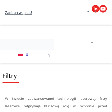
Skip
to
Zaobserwuj nas!
content
j
Szukaj
Close
this
search
box.
Filtry
W świecie zaawansowanej technologii laserowej, filtry
laserowe odgrywają kluczową rolę w ochronie przed