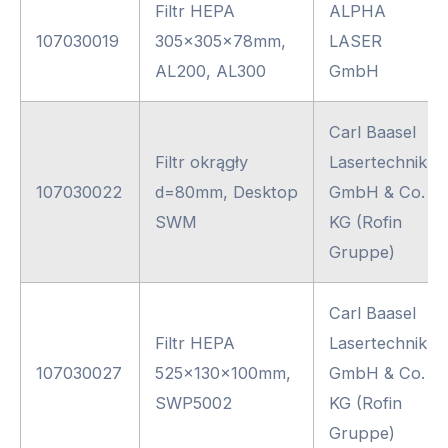
Filtr HEPA
ALPHA
107030019
305x305x78mm,
LASER
AL200, AL300
GmbH
Carl Baasel
Filtr okrągły
Lasertechnik
107030022
d=80mm, Desktop
GmbH & Co.
SWM
KG (Rofin
Gruppe)
Carl Baasel
Filtr HEPA
Lasertechnik
107030027
525x130x100mm,
GmbH & Co.
SWP5002
KG (Rofin
Gruppe)