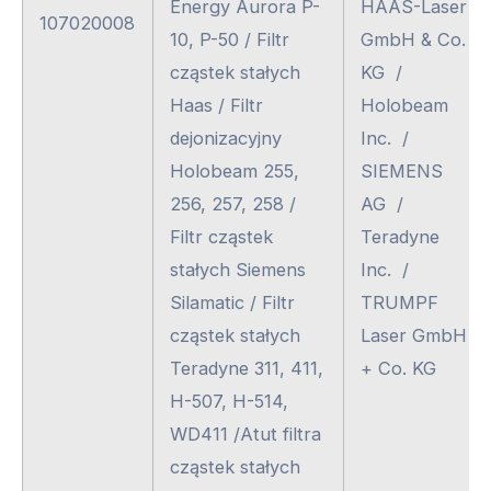
Energy Aurora P-
HAAS-Laser
107020008
10, P-50 / Filtr
GmbH & Co.
cząstek stałych
KG /
Haas / Filtr
Holobeam
dejonizacyjny
Inc. /
Holobeam 255,
SIEMENS
256, 257, 258 /
AG /
Filtr cząstek
Teradyne
stałych Siemens
Inc. /
Silamatic / Filtr
TRUMPF
cząstek stałych
Laser GmbH
Teradyne 311, 411,
+ Co. KG
H-507, H-514,
WD411 /Atut filtra
cząstek stałych