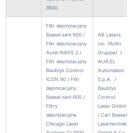
3800
Filtr dejonizacyjny
Baasel serii 600 /
AB Lasers
Filtr dejonizacyjny
Inc. (Rofin
Aurel NAVS 2 /
Gruppe) /
Filtr dejonizacyjny
AUR.EL
Baublys Control
Automation
ICON 90 / Filtr
S.p.A. /
dejonizacyjny
Baublys
Baasel serii 600 /
Control
Filtry
Laser GmbH
dejonizacyjne
/ Carl Baasel
Chicago Laser
Lasertechnik
Systems CLS510,
GmbH & Co.