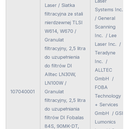
Laser
Laser / Siatka
Systems Inc.
filtracyjna ze stali
/ General
nierdzewnej TLSI
Scanning
W614, W670 /
Inc. / Lee
Granulat
Laser Inc. /
filtracyjny, 2,5 litra
Teradyne
do uzupełnienia
Inc. /
do filtrów DI
ALLTEC
Alltec LN30W,
GmbH /
LN100W /
FOBA
107040001
Granulat
Technology
filtracyjny, 2,5 litra
+ Services
do uzupełniania
GmbH / GSI
filtrów DI Fobalas
Lumonics
84S, 90MK-DT,