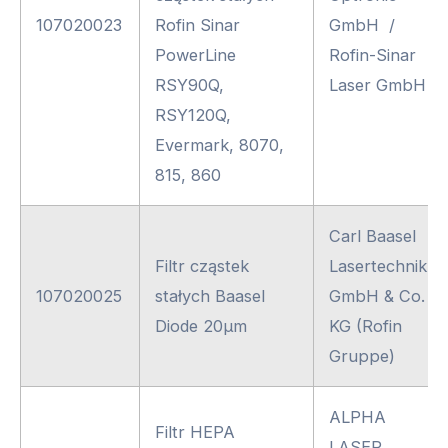
107020023
Rofin Sinar
GmbH /
PowerLine
Rofin-Sinar
RSY90Q,
Laser GmbH
RSY120Q,
Evermark, 8070,
815, 860
Carl Baasel
Filtr cząstek
Lasertechnik
107020025
stałych Baasel
GmbH & Co.
Diode 20μm
KG (Rofin
Gruppe)
ALPHA
Filtr HEPA
LASER