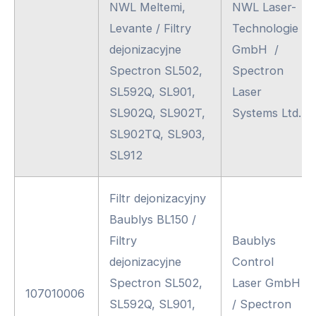
NWL Meltemi,
NWL Laser-
Levante / Filtry
Technologie
dejonizacyjne
GmbH /
Spectron SL502,
Spectron
SL592Q, SL901,
Laser
SL902Q, SL902T,
Systems Ltd.
SL902TQ, SL903,
SL912
Filtr dejonizacyjny
Baublys BL150 /
Filtry
Baublys
dejonizacyjne
Control
Spectron SL502,
Laser GmbH
107010006
SL592Q, SL901,
/ Spectron