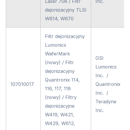
Laser 708 / Filtr
Inc.
dejonizacyjny TLSI
W614, W670
Filtr dejonizacyjny
Lumonics
WaferMark
GSI
(nowy) / Filtr
Lumonics
dejonizacyjny
Inc. /
Quantronix 114,
107010017
Quantronix
116, 117, 118
Inc. /
(nowy) / Filtry
Teradyne
dejonizacyjne
Inc.
W419, W421,
W429, W612,