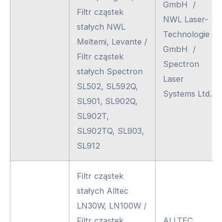
GmbH /
Filtr cząstek
NWL Laser-
stałych NWL
Technologie
Meltemi, Levante /
GmbH /
Filtr cząstek
Spectron
stałych Spectron
Laser
SL502, SL592Q,
Systems Ltd.
SL901, SL902Q,
SL902T,
SL902TQ, SL903,
SL912
Filtr cząstek
stałych Alltec
LN30W, LN100W /
Filtr cząstek
ALLTEC