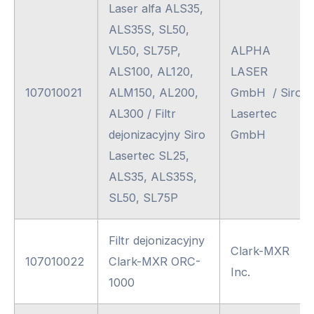
Laser alfa ALS35,
ALS35S, SL50,
VL50, SL75P,
ALPHA
ALS100, AL120,
LASER
107010021
ALM150, AL200,
GmbH / Siro
AL300 / Filtr
Lasertec
dejonizacyjny Siro
GmbH
Lasertec SL25,
ALS35, ALS35S,
SL50, SL75P
Filtr dejonizacyjny
Clark-MXR
107010022
Clark-MXR ORC-
Inc.
1000