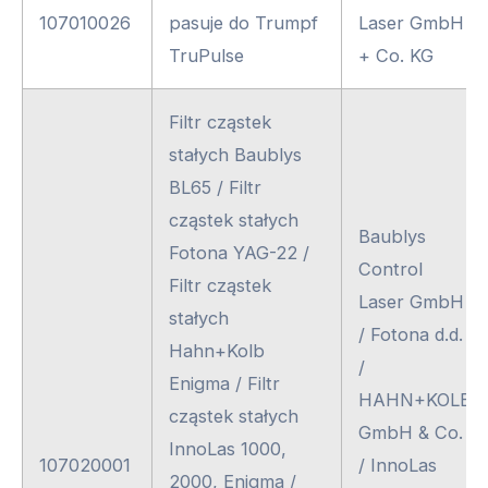
107010026
pasuje do Trumpf
Laser GmbH
TruPulse
+ Co. KG
Filtr cząstek
stałych Baublys
BL65 / Filtr
cząstek stałych
Baublys
Fotona YAG-22 /
Control
Filtr cząstek
Laser GmbH
stałych
/ Fotona d.d.
Hahn+Kolb
/
Enigma / Filtr
HAHN+KOLB
cząstek stałych
GmbH & Co.
InnoLas 1000,
107020001
/ InnoLas
2000, Enigma /