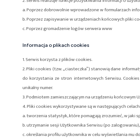
2. Serwis realizuje funkcje pozyskiwania informacji o uży
a. Poprzez dobrowolnie wprowadzone w formularzach info
b. Poprzez zapisywanie w urządzeniach końcowych pliki coo
c. Poprzez gromadzenie logów serwera www
Informacja o plikach cookies
1. Serwis korzysta z plików cookies.
2. Pliki cookies (tzw. „ciasteczka”) stanowią dane infor
do korzystania ze stron internetowych Serwisu. Cookie
unikalny numer.
3. Podmiotem zamieszczającym na urządzeniu końcowym Uży
4. Pliki cookies wykorzystywane są w następujących celach
a. tworzenia statystyk, które pomagają zrozumieć, w jaki s
b. utrzymanie sesji Użytkownika Serwisu (po zalogowaniu),
c. określania profilu użytkownika w celu wyświetlania mu