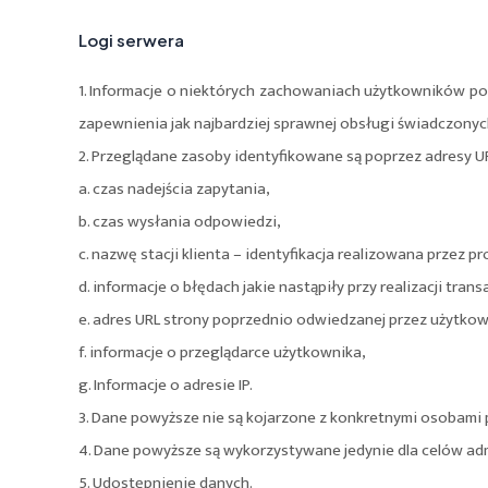
Logi serwera
1. Informacje o niektórych zachowaniach użytkowników p
zapewnienia jak najbardziej sprawnej obsługi świadczony
2. Przeglądane zasoby identyfikowane są poprzez adresy 
a. czas nadejścia zapytania,
b. czas wysłania odpowiedzi,
c. nazwę stacji klienta – identyfikacja realizowana przez p
d. informacje o błędach jakie nastąpiły przy realizacji trans
e. adres URL strony poprzednio odwiedzanej przez użytkown
f. informacje o przeglądarce użytkownika,
g. Informacje o adresie IP.
3. Dane powyższe nie są kojarzone z konkretnymi osobami 
4. Dane powyższe są wykorzystywane jedynie dla celów a
5. Udostępnienie danych.