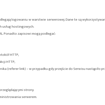
odlegają logowaniu w warstwie serwerowej. Dane te są wykorzystywan
ch usług hostingowych.
URL. Ponadto zapisowi mogą podlegać:
rotokół HTTP,
akcji HTTP,
ika (referer link) – w przypadku gdy przejście do Serwisu nastąpiło p
przeglądającymi strony.
dministrowania serwerem.