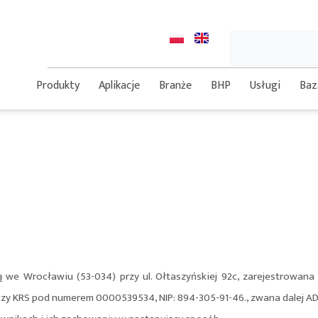
Szukaj
Produkty
Aplikacje
Branże
BHP
Usługi
Baz
zibą we Wrocławiu (53-034) przy ul. Ołtaszyńskiej 92c, zarejestro
czy KRS pod numerem 0000539534, NIP: 894-305-91-46., zwana dalej 