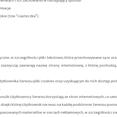
tkownikach i ich zachowaniu w następujący sposób:
rmacje.
kie (tzw. “ciasteczka”).
matyczne, w szczególności pliki tekstowe, które przechowywane są w 
s zazwyczaj zawierają nazwę strony internetowej, z której pochodz
tkownika Serwisu pliki cookies oraz uzyskującym do nich dostęp jest
:
posób Użytkownicy Serwisu korzystają ze stron internetowych, co umożl
 dzięki której Użytkownik nie musi na każdej podstronie Serwisu pono
 dopasowanych materiałów w sieciach reklamowych, w szczególności si