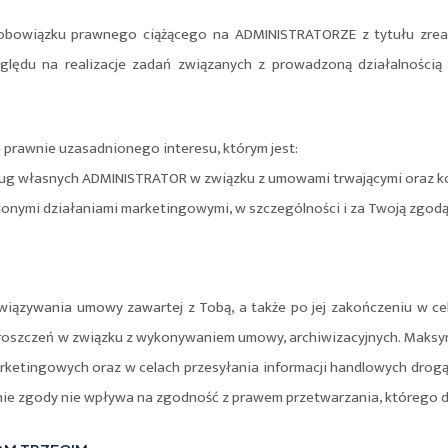
a obowiązku prawnego ciążącego na ADMINISTRATORZE z tytułu zre
lędu na realizacje zadań związanych z prowadzoną działalnością 
rawnie uzasadnionego interesu, którym jest:
ług własnych ADMINISTRATOR w związku z umowami trwającymi oraz k
onymi działaniami marketingowymi, w szczególności i za Twoją zgodą,
ązywania umowy zawartej z Tobą, a także po jej zakończeniu w c
roszczeń w związku z wykonywaniem umowy, archiwizacyjnych. Maksym
ketingowych oraz w celach przesyłania informacji handlowych drog
nie zgody nie wpływa na zgodność z prawem przetwarzania, którego 