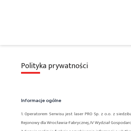
Skip
to
content
Polityka prywatności
Informacje ogólne
1. Operatorem Serwisu jest laser PRO Sp. z o.o. z sied
Rejonowy dla Wrocławia-Fabrycznej, IV Wydział Gospodar