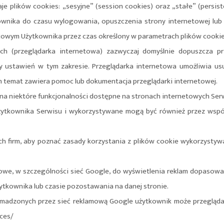
 plików cookies: „sesyjne” (session cookies) oraz „stałe” (persist
nika do czasu wylogowania, opuszczenia strony internetowej lub w
owym Użytkownika przez czas określony w parametrach plików cookies
ych (przeglądarka internetowa) zazwyczaj domyślnie dopuszcza 
ustawień w tym zakresie. Przeglądarka internetowa umożliwia usu
 temat zawiera pomoc lub dokumentacja przeglądarki internetowej.
na niektóre funkcjonalności dostępne na stronach internetowych Ser
Użytkownika Serwisu i wykorzystywane mogą być również przez wsp
ych firm, aby poznać zasady korzystania z plików cookie wykorzysty
amowe, w szczególności sieć Google, do wyświetlenia reklam dopasowa
ytkownika lub czasie pozostawania na danej stronie.
romadzonych przez sieć reklamową Google użytkownik może przegląda
ces/