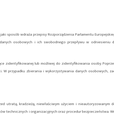
ki sposób wdraża przepisy Rozporządzenia Parlamentu Europejskiego
m danych osobowych i ich swobodnego przepływu w odniesieniu 
e zidentyfikowanej lub możliwej do zidentyfikowania osoby. Poprzez
ości. W przypadku zbierania i wykorzystywania danych osobowych, z
ed utratą, kradzieżą, niewłaściwym użyciem i nieautoryzowanym d
ów technicznych i organizacyjnych oraz procedur bezpieczeństwa. W