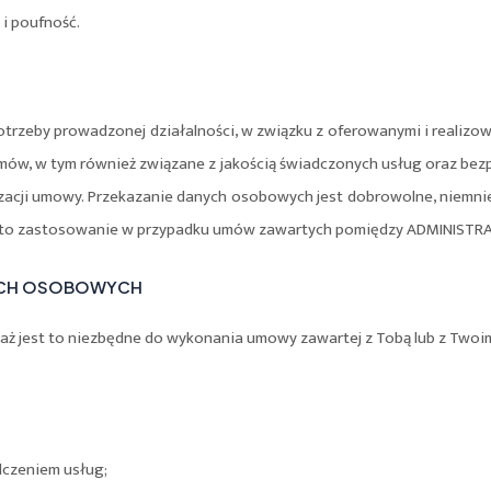
i poufność.
otrzeby prowadzonej działalności, w związku z oferowanymi i realizo
mów, w tym również związane z jakością świadczonych usług oraz bezp
izacji umowy. Przekazanie danych osobowych jest dobrowolne, niemni
e to zastosowanie w przypadku umów zawartych pomiędzy ADMINIST
NYCH OSOBOWYCH
jest to niezbędne do wykonania umowy zawartej z Tobą lub z Twoim
dczeniem usług;