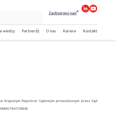
Szukaj
Zaobserwuj nas!
Close
a wiedzy
Partnerzy
O nas
Kariera
Kontakt
this
search
box.
wana w Krajowym Rejestrze Sądowym prowadzonym przez Sąd
ADMINISTRATOREM.