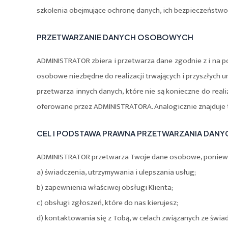
szkolenia obejmujące ochronę danych, ich bezpieczeństwo 
PRZETWARZANIE DANYCH OSOBOWYCH
ADMINISTRATOR zbiera i przetwarza dane zgodnie z i na p
osobowe niezbędne do realizacji trwających i przyszłych u
przetwarza innych danych, które nie są konieczne do real
oferowane przez ADMINISTRATORA. Analogicznie znajduj
CEL I PODSTAWA PRAWNA PRZETWARZANIA DA
ADMINISTRATOR przetwarza Twoje dane osobowe, ponieważ 
a) świadczenia, utrzymywania i ulepszania usług;
b) zapewnienia właściwej obsługi Klienta;
c) obsługi zgłoszeń, które do nas kierujesz;
d) kontaktowania się z Tobą, w celach związanych ze świa