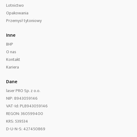
Lotnictwo
Opakowania
Przemysł tytoniowy
Inne
BHP
O nas
Kontakt
Kariera
Dane
laser PRO Sp. z o.o.
NIP: 8943059146
VAT-Id: PL8943059146
REGON: 360599400
KRS: 539534
D-U-N-S: 427450869